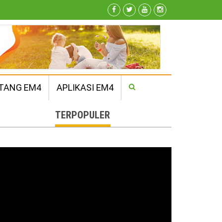
TANG EM4
APLIKASI EM4
TERPOPULER